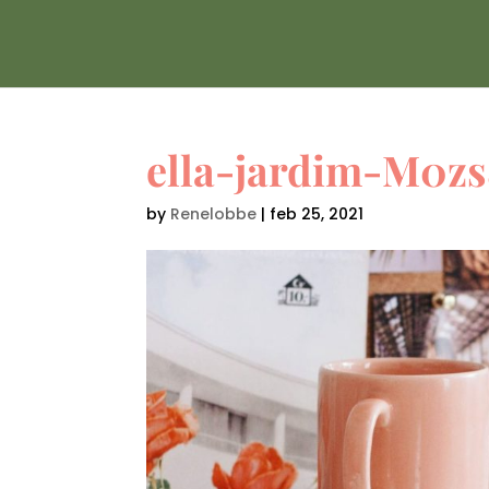
ella-jardim-M0z
by
Renelobbe
|
feb 25, 2021