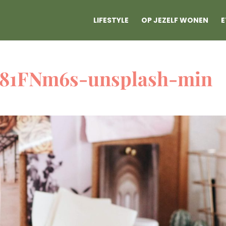
LIFESTYLE
OP JEZELF WONEN
E
s81FNm6s-unsplash-min