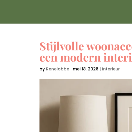
Stijlvolle woonacc
een modern inter
by
Renelobbe
|
mei 18, 2026
|
Interieur