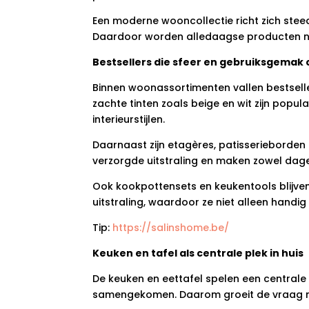
Een moderne wooncollectie richt zich steed
Daardoor worden alledaagse producten nie
Bestsellers die sfeer en gebruiksgemak
Binnen woonassortimenten vallen bestseller
zachte tinten zoals beige en wit zijn popu
interieurstijlen.
Daarnaast zijn etagères, patisserieborden 
verzorgde uitstraling en maken zowel dagel
Ook kookpottensets en keukentools blijven
uitstraling, waardoor ze niet alleen handig
Tip:
https://salinshome.be/
Keuken en tafel als centrale plek in huis
De keuken en eettafel spelen een centrale r
samengekomen. Daarom groeit de vraag na