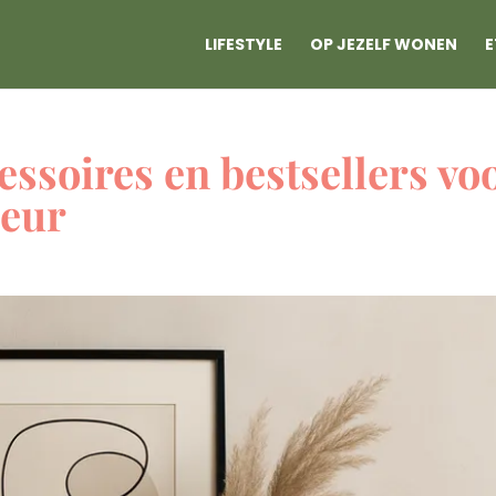
LIFESTYLE
OP JEZELF WONEN
E
essoires en bestsellers vo
ieur