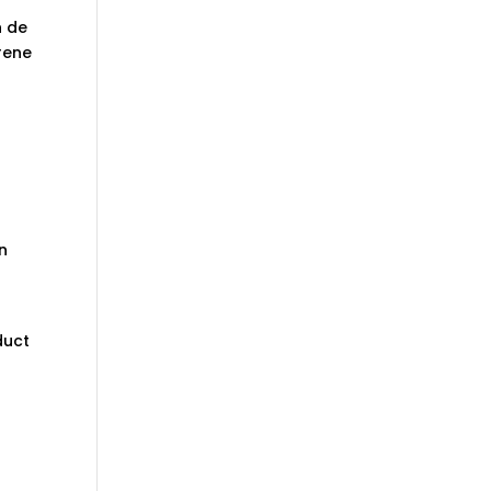
n de
rene
n
duct