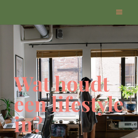
Wat houdt
een lifestyle
in?